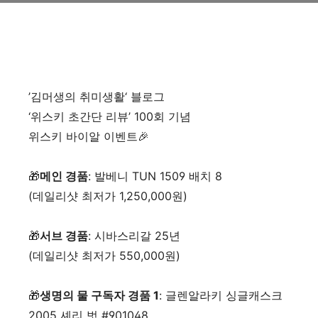
’김머생의 취미생활‘ 블로그
‘위스키 초간단 리뷰’ 100회 기념
위스키 바이알 이벤트🎉
🎁
메인 경품
: 발베니 TUN 1509 배치 8
(데일리샷 최저가 1,250,000원)
🎁
서브 경품
: 시바스리갈 25년
(데일리샷 최저가 550,000원)
🎁
생명의 물 구독자 경품 1
: 글렌알라키 싱글캐스크
2005 셰리 벗 #901048