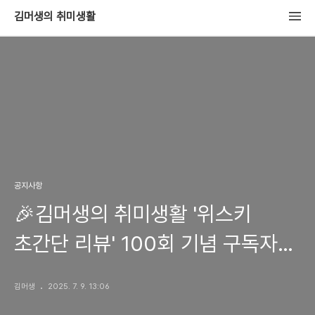
김머생의 취미생활
공지사항
🎉김머생의 취미생활 '위스키
초간단 리뷰' 100회 기념 구독자
바이알 이벤트🎉
김머생
2025. 7. 9. 13:06