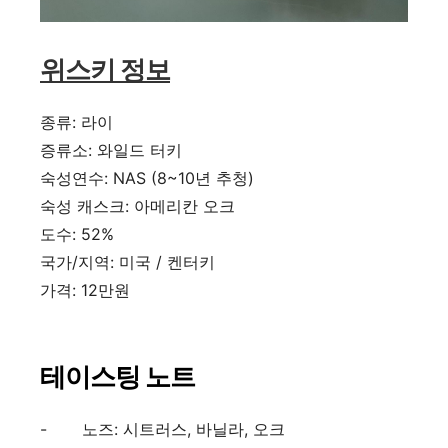
위스키 정보
종류
:
라이
증류소
:
와일드 터키
숙성연수
: NAS (8~10
년 추청
)
숙성 캐스크
:
아메리칸 오크
도수
: 52%
국가
/
지역
:
미국
/
켄터키
가격
: 12만원
테이스팅 노트
-
노즈
:
시트러스
,
바닐라
,
오크