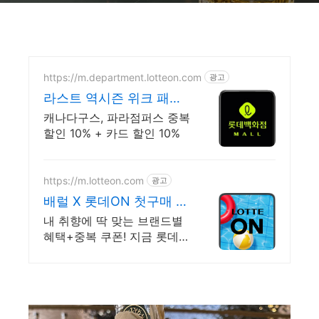
https://m.department.lotteon.com
광고
라스트 역시즌 위크 패딩
최대 74% 할인
캐나다구스, 파라점퍼스 중복
할인 10% + 카드 할인 10%
https://m.lotteon.com
광고
배럴 X 롯데ON 첫구매 최
대 5천원 혜택!
내 취향에 딱 맞는 브랜드별
혜택+중복 쿠폰! 지금 롯데온
에서 만나보세요!