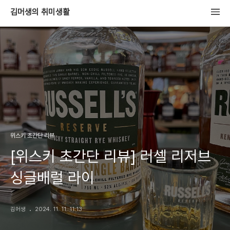
김머생의 취미생활
위스키 초간단 리뷰
[위스키 초간단 리뷰] 러셀 리저브
싱글배럴 라이
김머생
2024. 11. 11. 11:13