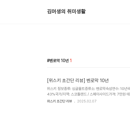
김머생의 취미생활
벤로막 10년
1
[위스키 초간단 리뷰] 벤로막 10년
위스키 정보종류: 싱글몰트증류소: 벤로막숙성연수: 10년숙
43%국가/지역: 스코틀랜드 / 스페이사이드가격: 7만원 테
료, 훈연- 팔레트: 달콤함, 향신료, 피트- 피니시: 적당히 
위스키 초간단 리뷰
2025.02.07
72점 준수한 맛입니다. 하지만 가격을 생각하면 엄청난 위
정도 맛이면 정말 가성비가 좋습니다. 다음은 ‘벤로막 15
서 감사합니다.