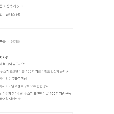
품 사용후기
(23)
업 | 클래스
(4)
근글
인기글
지사항
해 복 많이 받으세요!
'위스키 초간단 리뷰' 100회 기념 이벤트 당첨자 공지🎉
벤트 참여 구글폼 작성
독자 바이알 이벤트 구독 오류 관련 공지
김머생의 취미생활 '위스키 초간단 리뷰' 100회 기념 구독
 바이알 이벤트🎉