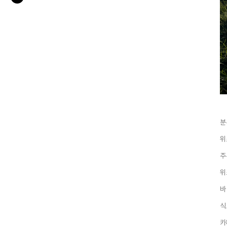
분
위
주
위
바
식
카