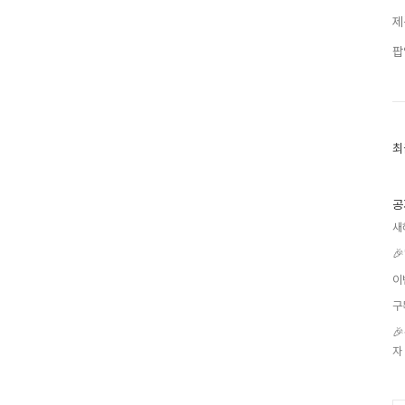
제
팝
최
최
근
글
과
인
공
기
새
글

이
구

자