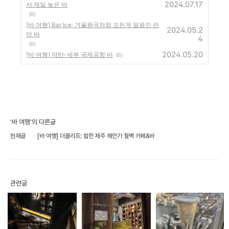
2024.07.17
서 제일 높은 바
(0)
[바 여행] Bar Ice: 겨울왕국처럼 모든게 얼음인 런
2024.05.2
던 바
4
(0)
2024.05.20
[바 여행] 막탄-세부 국제공항 바
(0)
'바 여행'의 다른글
현재글
[바 여행] 더클리프: 힙한 제주 해안가 절벽 카페&바
관련글