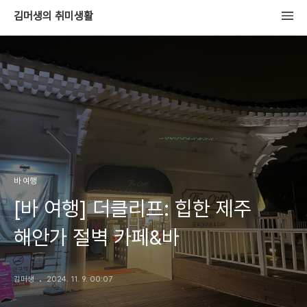
김머생의 취미생활
바 여행
[바 여행] 더클리프: 힙한 제주
해안가 절벽 카페&바
김머생
2024. 11. 9. 00:07