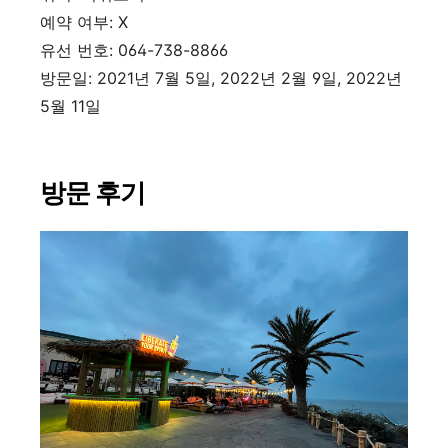
예약 여부
: X
유선 번호
: 064-738-8866
방문일
: 2021
년
7
월
5
일
, 2022
년
2
월
9
일
, 2022
년
5
월
11
일
방문 후기