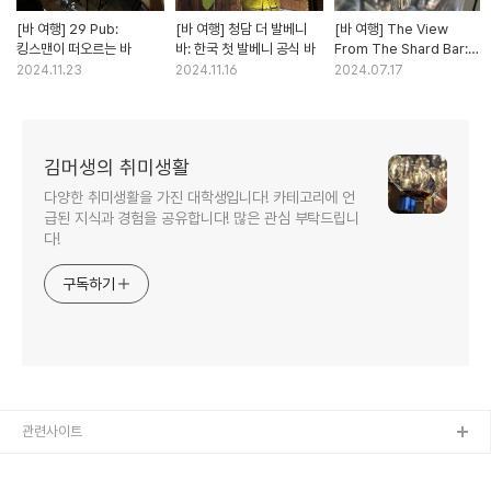
[바 여행] 29 Pub:
[바 여행] 청담 더 발베니
[바 여행] The View
킹스맨이 떠오르는 바
바: 한국 첫 발베니 공식 바
From The Shard Bar:
유럽에서 제일 높은 바
2024.11.23
2024.11.16
2024.07.17
김머생의 취미생활
다양한 취미생활을 가진 대학생입니다! 카테고리에 언
급된 지식과 경험을 공유합니다! 많은 관심 부탁드립니
다!
구독하기
관련사이트