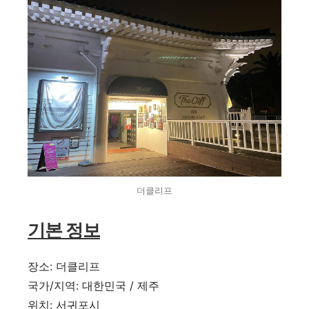
더클리프
기본 정보
장소
:
더클리프
국가
/
지역
:
대한민국
/
제주
위치
:
서귀포시