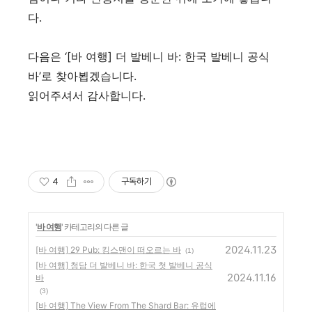
다
.
다음은
‘[
바 여행
]
더 발베니 바
:
한국 발베니 공식
바
’
로 찾아뵙겠습니다
.
읽어주셔서 감사합니다
.
4
구독하기
'
바 여행
' 카테고리의 다른 글
2024.11.23
[바 여행] 29 Pub: 킹스맨이 떠오르는 바
(1)
[바 여행] 청담 더 발베니 바: 한국 첫 발베니 공식
2024.11.16
바
(3)
[바 여행] The View From The Shard Bar: 유럽에