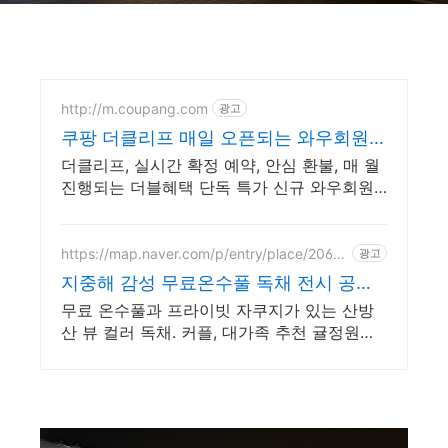
http://m.coupang.com
광고
쿠팡 더클리프 매일 오픈되는 와우회원
특가
더클리프, 실시간 확정 예약, 안심 환불, 매 월
진행되는 더블혜택 단독 특가 신규 와우회원
최대 2만3천원 쿠폰팩+5% 추가적립 혜택! 여
행도 이제 쿠팡에서!
https://map.naver.com/p/entry/place/2063
광고
787708
지중해 감성 무료온수풀 독채 전시 공연
갤러리 문화공간
무료 온수풀과 프라이빗 자쿠지가 있는 산방
산 뷰 컬러 독채. 커플, 대가족 추천 귤정원과
계절 꽃 조경 산책, 호텔급 침구로 푹 쉬는 제
주 감성 빌리지 독채.