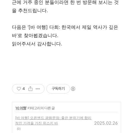
근에 거주 중인 분들이라면 한 번 방문해 보시는 것
을 추천드립니다
.
다음은
‘[
바 여행
]
다희
:
한국에서 제일 역사가 깊은
바
’
로 찾아뵙겠습니다
.
읽어주셔서 감사합니다
.
4
구독하기
'
바 여행
' 카테고리의 다른 글
[바 여행] 오픈엔드 광화문점: 좋은 분위기에 합리
2025.02.26
적인 가격을 가진 위스키 바
(0)