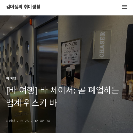
김머생의 취미생활
바 여행
[바 여행] 바 체이서: 곧 폐업하는
범계 위스키 바
김머생
2025. 2. 12. 08:00