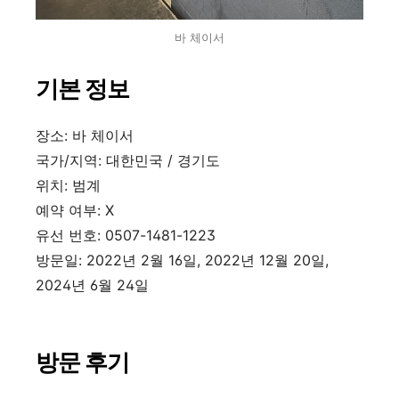
바 체이서
기본 정보
장소
:
바 체이서
국가
/
지역
:
대한민국
/
경기도
위치
:
범계
예약 여부
: X
유선 번호
: 0507-1481-1223
방문일
: 2022
년
2
월
16
일
, 2022
년
12
월
20
일
,
2024
년
6
월
24
일
방문 후기