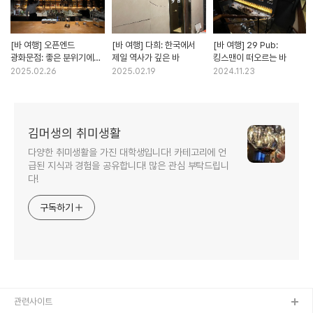
[바 여행] 오픈엔드
[바 여행] 다희: 한국에서
[바 여행] 29 Pub:
광화문점: 좋은 분위기에
제일 역사가 깊은 바
킹스맨이 떠오르는 바
합리적인 가격을 가진
2025.02.26
2025.02.19
2024.11.23
위스키 바
김머생의 취미생활
다양한 취미생활을 가진 대학생입니다! 카테고리에 언
급된 지식과 경험을 공유합니다! 많은 관심 부탁드립니
다!
구독하기
관련사이트